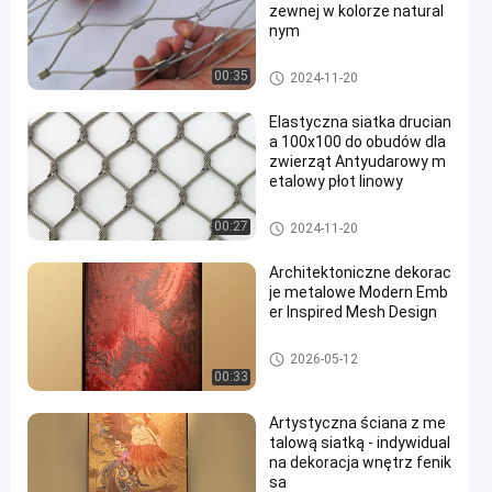
zewnej w kolorze natural
nym
Ręcznie tkana siatka
00:35
2024-11-20
Elastyczna siatka drucian
a 100x100 do obudów dla
zwierząt Antyudarowy m
etalowy płot linowy
Ręcznie tkana siatka
00:27
2024-11-20
Architektoniczne dekorac
je metalowe Modern Emb
er Inspired Mesh Design
Architektoniczna siatka metal
2026-05-12
owa
00:33
Artystyczna ściana z me
talową siatką - indywidual
na dekoracja wnętrz fenik
sa