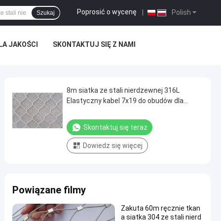
Poprosić o wycenę
|
Polish
Szukaj
A JAKOŚCI
SKONTAKTUJ SIĘ Z NAMI
8m siatka ze stali nierdzewnej 316L
Elastyczny kabel 7x19 do obudów dla
ogrodów zoologicznych
Skontaktuj się teraz
Dowiedz się więcej
Powiązane filmy
Zakuta 60m ręcznie tkan
a siatka 304 ze stali nierd